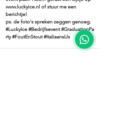
www.luckyice.nl
 of stuur me een 
berichtje!
ps. de foto's spreken zeggen genoeg.
#LuckyIce
#Bedrijfsevent
#GraduationPa
rty
#FoutEnStout
#ItaliaansIJs
Alles weergeven
Recente blogposts