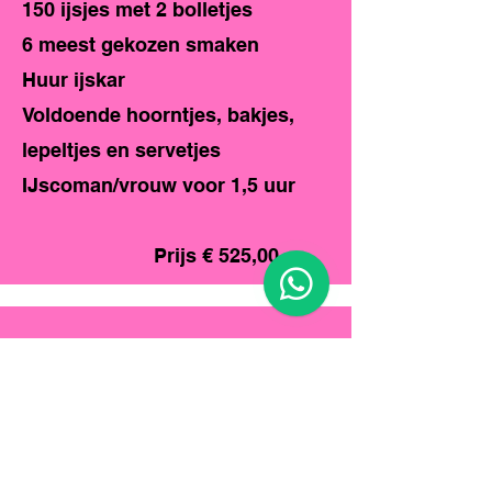
150 ijsjes met 2 bolletjes
6 meest gekozen smaken
Huur ijskar
Voldoende hoorntjes, bakjes,
lepeltjes en servetjes
IJscoman/vrouw voor 1,5 uur
Prijs € 525,00
Pakket Platina
400 ijsjes met 1 bolletje
of
200 ijsjes met 2 bolletjes