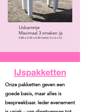
IJsbarretje
Maximaal 3 smaken ijs
0.80 x 0.45 x 0.40 meter (l x b x h)
IJspakketten
Onze pakketten geven een
goede basis, maar alles is
bespreekbaar. Ieder evenement
is uniek – van dieetwensen tot