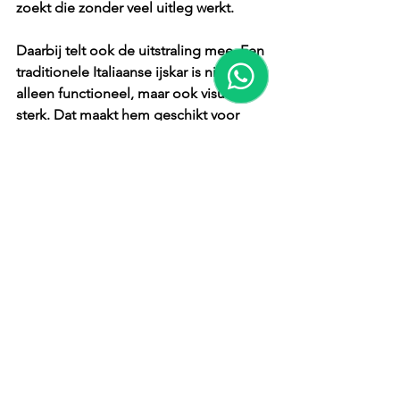
zoekt die zonder veel uitleg werkt.
Daarbij telt ook de uitstraling mee. Een 
traditionele Italiaanse ijskar is niet 
alleen functioneel, maar ook visueel 
sterk. Dat maakt hem geschikt voor 
evenementen waar sfeer net zo 
belangrijk is als het product zelf. Juist 
daarom kiezen veel klanten niet alleen 
voor ijs, maar voor de complete 
presentatie eromheen.
Praktische vragen om 
vooraf te stellen
Als je wilt weten wat zit in een ijskar 
arrangement, is het slim om niet alleen 
naar het aantal bollen of smaken te 