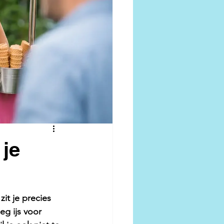
 je
it je precies 
g ijs voor 