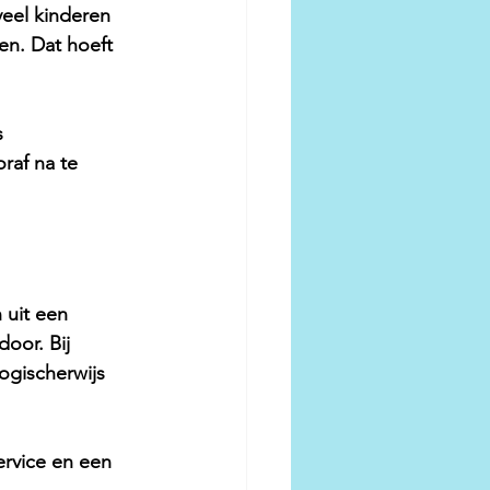
veel kinderen 
en. Dat hoeft 
s 
raf na te 
 uit een 
door. Bij 
ogischerwijs 
ervice en een 