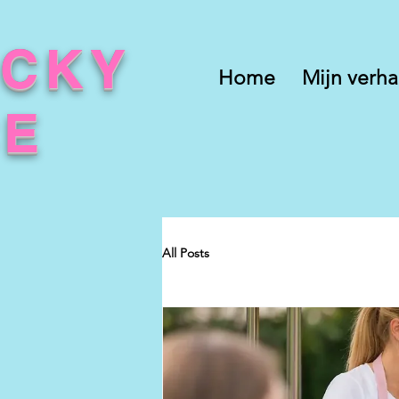
UCKY
Home
Mijn verha
CE
All Posts