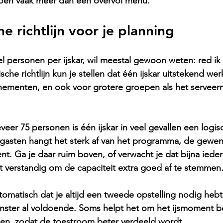
oen vaak meer dan een overvol menu.
e richtlijn voor je planning
 personen per ijskar, wil meestal gewoon weten: red ik
ische richtlijn kun je stellen dat één ijskar uitstekend wer
nementen, en ook voor grotere groepen als het serve
veer 75 personen is één ijskar in veel gevallen een logis
 gasten hangt het sterk af van het programma, de gewen
t. Ga je daar ruim boven, of verwacht je dat bijna ieder
t verstandig om de capaciteit extra goed af te stemmen
tomatisch dat je altijd een tweede opstelling nodig hebt
enster al voldoende. Soms helpt het om het ijsmoment b
en, zodat de toestroom beter verdeeld wordt.