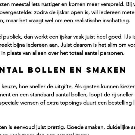
zen meestal iets rustiger en komen meer verspreid. Bij 
novergestelde: zodra de ijskar open is, wil iedereen mete
n, maar het vraagt wel om een realistische inschatting.
ubliek, dan werkt een ijskar vaak juist heel goed. IJs i
eekt bijna iedereen aan. Juist daarom is het slim om voo
in plaats van alleen over het totaal aantal personen.
antal bollen en smaken
euze, hoe sneller de uitgifte. Als gasten kunnen kiezen
iment en een standaard aantal bollen, loopt de rij sneller 
speciale wensen of extra toppings duurt een bestelling l
n is eenvoud juist prettig. Goede smaken, duidelijke s