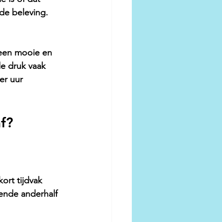
de beleving. 
k een mooie en 
de druk vaak 
er uur 
af?
ort tijdvak 
urende anderhalf 