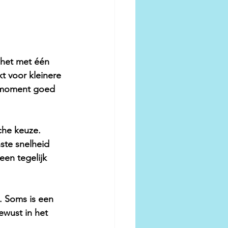
 het met één 
kt voor kleinere 
ermoment goed 
che keuze. 
ste snelheid 
een tegelijk 
.
. Soms is een 
ewust in het 