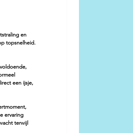
tstraling en 
op topsnelheid. 
 voldoende, 
formeel 
ect een ijsje, 
sertmoment, 
e ervaring 
acht terwijl 