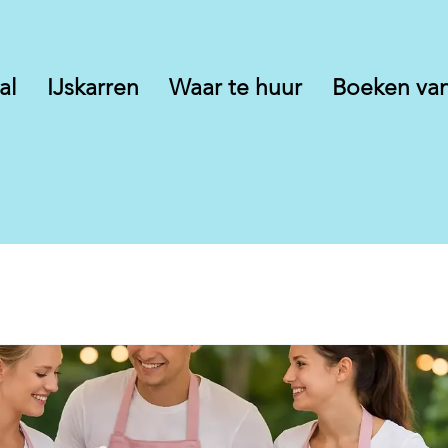
al
IJskarren
Waar te huur
Boeken van