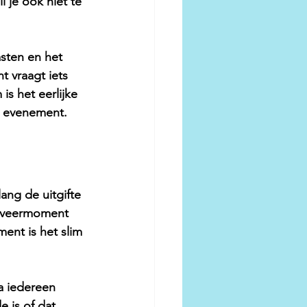
 je ook niet te 
asten en het 
 vraagt iets 
s het eerlijke 
je evenement.
ang de uitgifte 
erveermoment 
ent is het slim 
a iedereen 
e is of dat 