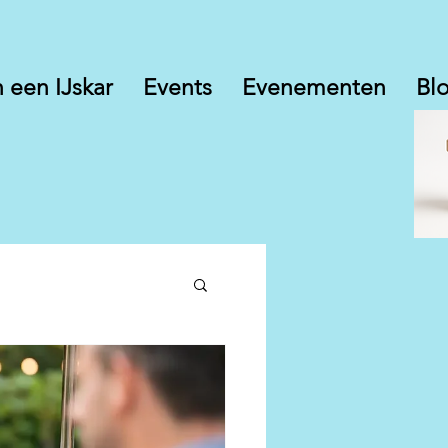
 een IJskar
Events
Evenementen
Bl