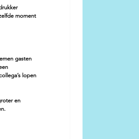
drukker 
zelfde moment 
 nemen gasten 
een 
collega’s lopen 
roter en 
en.