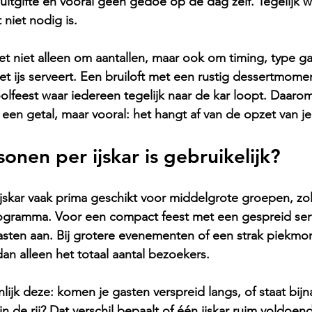
uitgifte en vooral geen gedoe op de dag zelf. Tegelijk wil
 niet nodig is.
 het niet alleen om aantallen, maar ook om timing, type g
 ijs serveert. Een bruiloft met een rustig dessertmoment
lfeest waar iedereen tegelijk naar de kar loopt. Daarom i
 een getal, maar vooral: het hangt af van de opzet van 
onen per ijskar is gebruikelijk?
 ijskar vaak prima geschikt voor middelgrote groepen, zol
rogramma. Voor een compact feest met een gespreid s
gasten aan. Bij grotere evenementen of een strak piekmom
dan alleen het totaal aantal bezoekers.
lijk deze: komen je gasten verspreid langs, of staat bijn
n de rij? Dat verschil bepaalt of één ijskar ruim voldoend