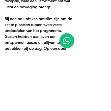
receptie, waar een ijsmoment net wat 
lucht en beweging brengt.
Bij een bruiloft kan het slim zijn om de 
kar te plaatsen tussen twee vaste 
onderdelen van het programma. 
Gasten hebben dan even een 
ontspannen pauze en blijven toch 
betrokken bij de dag. Op een open 
dag of bedrijfsactivatie kan een ijskar 
juist helpen om mensen langer op 
locatie te houden. Het geeft letterlijk 
en figuurlijk een laagdrempelig 
contactmoment.
Dat maakt het concept breed 
inzetbaar. Niet alleen voor grote 
feesten, maar ook voor kleinere 
momenten waarop je net iets extra's 