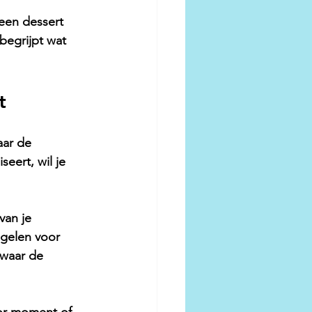
een dessert 
begrijpt wat 
t
aar de 
seert, wil je 
van je 
egelen voor 
 waar de 