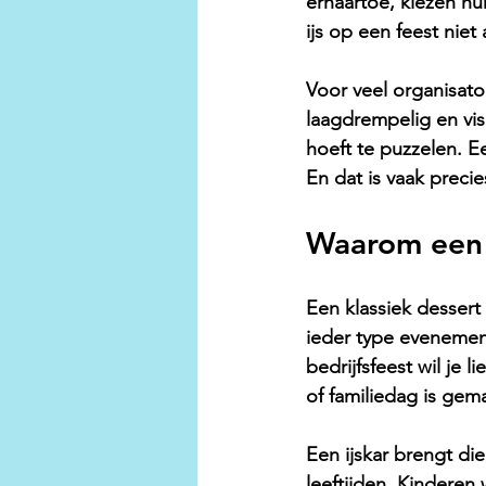
ernaartoe, kiezen hu
ijs op een feest niet
Voor veel organisatore
laagdrempelig en visu
hoeft te puzzelen. Een
En dat is vaak precie
Waarom een i
Een klassiek dessert a
ieder type evenement
bedrijfsfeest wil je 
of familiedag is gem
Een ijskar brengt die
leeftijden. Kinderen