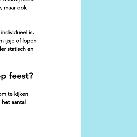
er, maar ook 
ndividueel is, 
 ijsje of lopen 
r statisch en 
op feest?
om te kijken 
 het aantal 