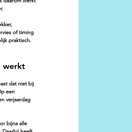
es daarom werkt 
r.
ekker, 
rvies of timing 
ijk praktisch. 
d werkt
ast dat niet bij 
Op een 
een verjaardag 
r bijna alle 
 Daarbij heeft 