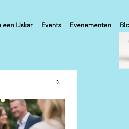
 een IJskar
Events
Evenementen
Bl