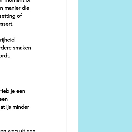
oor moment of 
n manier die 
etting of 
ssert.
ijheid 
erdere smaken 
ordt.
 Heb je een 
een 
t ijs minder 
ten weg uit een 