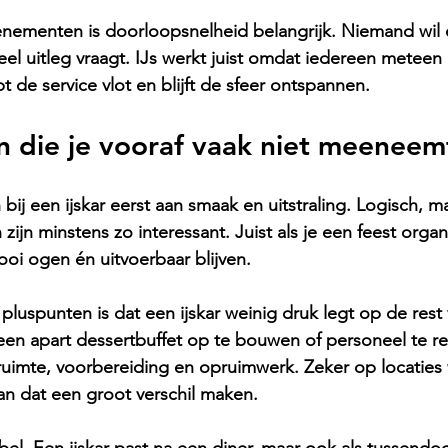
venementen is doorloopsnelheid belangrijk. Niemand wil 
veel uitleg vraagt. IJs werkt juist omdat iedereen meteen 
t de service vlot en blijft de sfeer ontspannen.
n die je vooraf vaak niet meeneem
ij een ijskar eerst aan smaak en uitstraling. Logisch, m
zijn minstens zo interessant. Juist als je een feest organi
oi ogen én uitvoerbaar blijven.
luspunten is dat een ijskar weinig druk legt op de rest 
een apart dessertbuffet op te bouwen of personeel te r
t ruimte, voorbereiding en opruimwerk. Zeker op locaties
an dat een groot verschil maken.