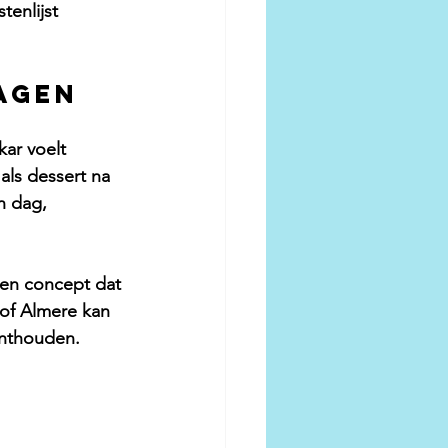
tenlijst 
agen
kar voelt 
als dessert na 
n dag, 
 een concept dat 
 of Almere kan 
onthouden.
 