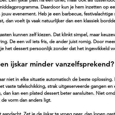
xibel. Een ijskar past na een diner, maar ook als tussend
en middagprogramma. Daardoor kun je hem inzetten op ee
an jouw evenement. Heb je een barbecue, festivalachtige s
st, dan voelt ijs vaak natuurlijker dan een klassiek bordde
sten kunnen zelf kiezen. Dat klinkt simpel, maar keuzevr
ng. De een wil iets fris, de ander juist romig. Door me
je het dessert persoonlijk zonder dat het ingewikkeld w
en ijskar minder vanzelfsprekend?
maar niet in elke situatie automatisch de beste oplossing.
et vaste tafelschikking, strak uitgeserveerde gangen en 
dan kan een plated dessert beter aansluiten. Niet omda
 de vorm dan anders ligt.
 aandacht. Zet je de ijskar te vroeg neer, dan lopen gas