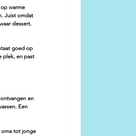
er op warme 
n. Juist omdat 
waar dessert. 
 staat goed op 
e plek, en past 
n ontvangen en 
wassen. Een 
n oma tot jonge 