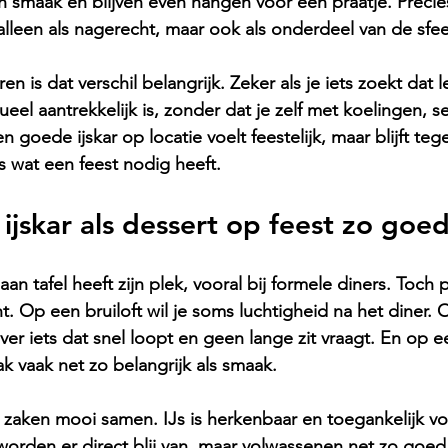
n smaak en blijven even hangen voor een praatje. Preci
 alleen als nagerecht, maar ook als onderdeel van de sfee
n is dat verschil belangrijk. Zeker als je iets zoekt dat l
eel aantrekkelijk is, zonder dat je zelf met koelingen, se
 goede ijskar op locatie voelt feestelijk, maar blijft tegel
s wat een feest nodig heeft.
jskar als dessert op feest zo goe
an tafel heeft zijn plek, vooral bij formele diners. Toch p
. Op een bruiloft wil je soms luchtigheid na het diner. 
liever iets dat snel loopt en geen lange zit vraagt. En op 
ak vaak net zo belangrijk als smaak.
 zaken mooi samen. IJs is herkenbaar en toegankelijk voo
 worden er direct blij van, maar volwassenen net zo goed.