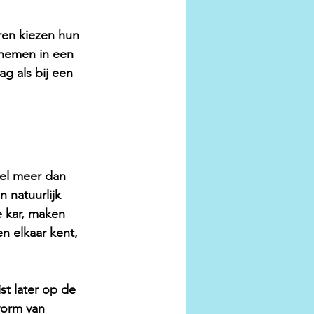
ren kiezen hun 
pnemen in een 
g als bij een 
eel meer dan 
 natuurlijk 
 kar, maken 
n elkaar kent, 
st later op de 
vorm van 