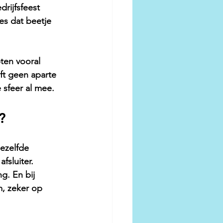
rijfsfeest 
es dat beetje 
ten vooral 
ft geen aparte 
 sfeer al mee.
?
dezelfde 
fsluiter. 
g. En bij 
m, zeker op 