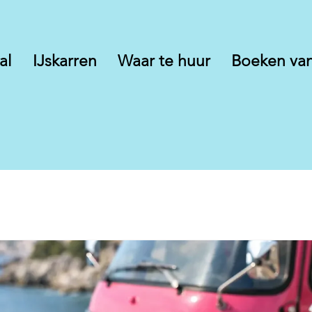
al
IJskarren
Waar te huur
Boeken van