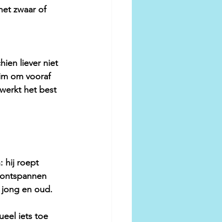
het zwaar of 
 
ien liever niet 
lim om vooraf 
 werkt het best 
 hij roept 
 ontspannen 
 jong en oud.
eel iets toe 