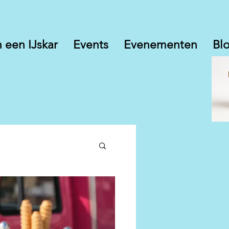
 een IJskar
Events
Evenementen
Bl