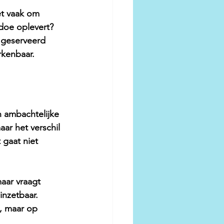
et vaak om 
edoe oplevert? 
r geserveerd 
erkenbaar.
n ambachtelijke 
ar het verschil 
 gaat niet 
maar vraagt 
inzetbaar. 
, maar op 