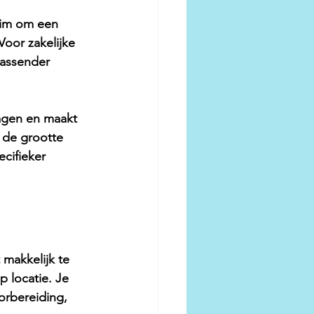
slim om een 
oor zakelijke 
rassender 
agen en maakt 
n de grootte 
ecifieker 
 makkelijk te 
op locatie
. Je 
orbereiding, 