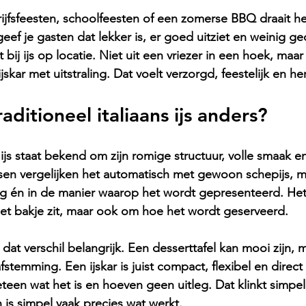
rijfsfeesten, schoolfeesten of een zomerse BBQ draait h
eef je gasten dat lekker is, er goed uitziet en weinig g
 bij 
ijs op locatie
. Niet uit een vriezer in een hoek, maa
ijskar met uitstraling. Dat voelt verzorgd, feestelijk en h
ditioneel italiaans ijs anders?
s ijs staat bekend om zijn romige structuur, volle smaak e
nsen vergelijken het automatisch met gewoon schepijs, ma
ing én in de manier waarop het wordt gepresenteerd. Het
het bakje zit, maar ook om hoe het wordt geserveerd.
dat verschil belangrijk. Een desserttafel kan mooi zijn, 
temming. Een ijskar is juist compact, flexibel en direct 
een wat het is en hoeven geen uitleg. Dat klinkt simpel
is simpel vaak precies wat werkt.