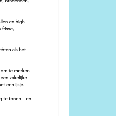
n, braderieën, 
llen en high-
frisse, 
chten als het 
g om te merken 
een zakelijke 
t een ijsje.
g te tonen – en 