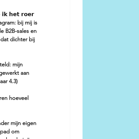
 𝗶𝗸 𝗵𝗲𝘁 𝗿𝗼𝗲𝗿 
gram: bij mij is 
le B2B-sales en 
at dichter bij 
eld: mijn 
 gewerkt aan 
aar 4.3)
aren hoeveel 
nder mijn eigen 
p pad om 