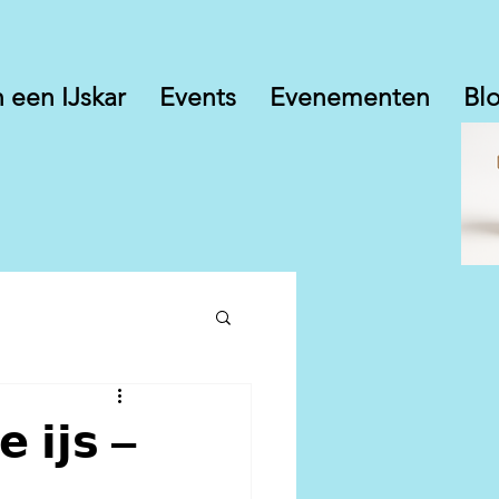
 een IJskar
Events
Evenementen
Bl
 𝗶𝗷𝘀 –