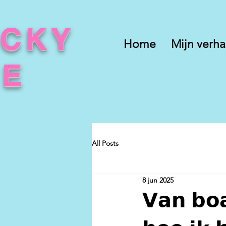
UCKY
Home
Mijn verha
CE
All Posts
8 jun 2025
𝗩𝗮𝗻 𝗯𝗼𝗮