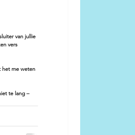
iter van jullie 
ken vers 
at het me weten 
iet te lang – 