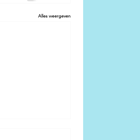
Alles weergeven
ele ijsservice voor
ecue boeken