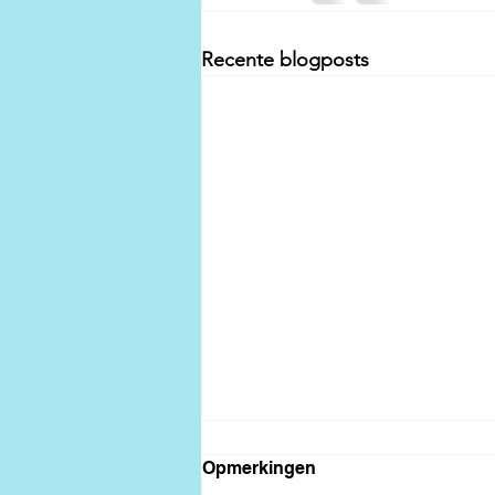
Recente blogposts
IJskar catering Gelderland
Opmerkingen
voor elk feest