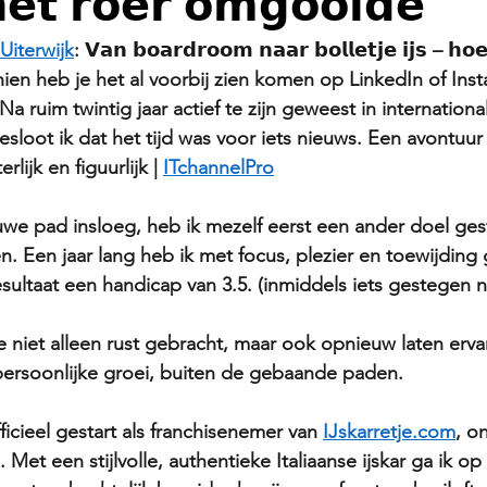
𝗲𝘁 𝗿𝗼𝗲𝗿 𝗼𝗺𝗴𝗼𝗼𝗶𝗱𝗲
Uiterwijk
: 𝗩𝗮𝗻 𝗯𝗼𝗮𝗿𝗱𝗿𝗼𝗼𝗺 𝗻𝗮𝗮𝗿 𝗯𝗼𝗹𝗹𝗲𝘁𝗷𝗲 𝗶𝗷𝘀 – 𝗵𝗼𝗲
schien heb je het al voorbij zien komen op LinkedIn of Insta
 ruim twintig jaar actief te zijn geweest in internationa
loot ik dat het tijd was voor iets nieuws. Een avontuur d
lijk en figuurlijk | 
ITchannelPro
uwe pad insloeg, heb ik mezelf eerst een ander doel gest
n. Een jaar lang heb ik met focus, plezier en toewijding
esultaat een handicap van 3.5. (inmiddels iets gestegen n
e niet alleen rust gebracht, maar ook opnieuw laten erv
 persoonlijke groei, buiten de gebaande paden.
ficieel gestart als franchisenemer van 
IJskarretje.com
, o
. Met een stijlvolle, authentieke Italiaanse ijskar ga ik o