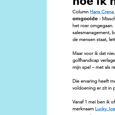
𝗵𝗼𝗲 𝗶𝗸 
Column 
Hans Crena 
𝗼𝗺𝗴𝗼𝗼𝗶𝗱𝗲 - Mis
het roer omgegaan. Na
salesmanagement, bes
de mensen staat, letter
Maar voor ik dat nie
golfhandicap verlage
mijn spel – met als r
Die ervaring heeft m
voldoening er zit in
Vanaf 1 mei ben ik of
merknaam 
Lucky_Ice