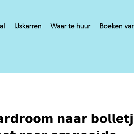
al
IJskarren
Waar te huur
Boeken van
𝗿𝗱𝗿𝗼𝗼𝗺 𝗻𝗮𝗮𝗿 𝗯𝗼𝗹𝗹𝗲𝘁𝗷