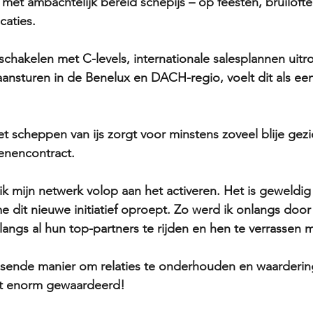
met ambachtelijk bereid schepijs – op feesten, bruilofte
ocaties.
schakelen met C-levels, internationale salesplannen uitro
nsturen in de Benelux en DACH-regio, voelt dit als een 
: het scheppen van ijs zorgt voor minstens zoveel blije gezi
oenencontract.
k mijn netwerk volop aan het activeren. Het is geweldi
 dit nieuwe initiatief oproept. Zo werd ik onlangs door 
angs al hun top-partners te rijden en hen te verrassen me
issende manier om relaties te onderhouden en waarderin
dt enorm gewaardeerd!