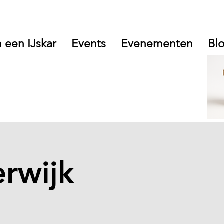
 een IJskar
Events
Evenementen
Bl
rwijk