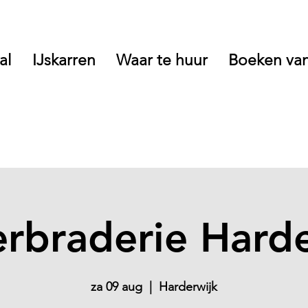
al
IJskarren
Waar te huur
Boeken van
rbraderie Harde
za 09 aug
  |  
Harderwijk