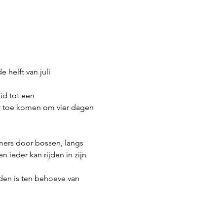
helft van juli 
id tot een 
r toe komen om vier dagen 
emers door bossen, langs 
ieder kan rijden in zijn 
nden is ten behoeve van 