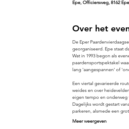
Epe, Officiersweg, 8162 Ep
Over het eve
De Eper Paardenvierdaagse i
georganiseerd. Epe staat da
Wat in 1993 begon als evene
paardensportspektakel waar
lang 'aangespannen' of 'on
Een viertal gevarieerde rou
weides en over heidevelden.
eigen tempo en onderweg we
Dagelijks wordt gestart van
parkeren, alsmede een grot
Meer weergeven