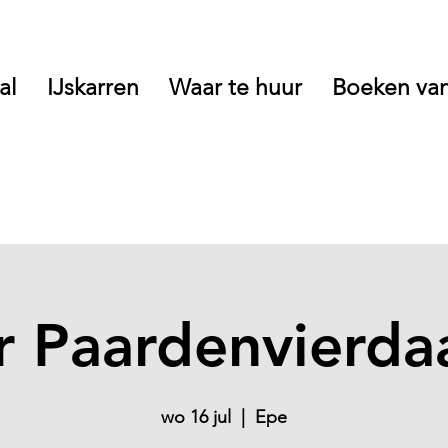
al
IJskarren
Waar te huur
Boeken van
r Paardenvierda
wo 16 jul
  |  
Epe