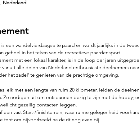
e, Nederland
nement
s een wandelvierdaagse te paard en wordt jaarlijks in de tweede 
n geheel in het teken van de recreatieve paardensport.
ment met een lokaal karakter, is in de loop der jaren uitgegroe
 vanuit alle delen van Nederland enthousiaste deelnemers naa
der het zadel' te genieten van de prachtige omgeving.
tes, elk met een lengte van ruim 20 kilometer, leiden de deeln
 Ze nodigen uit om ontspannen bezig te zijn met de hobby; een 
llicht gezellig contacten leggen.
af een vast Start-/finishterrein, waar ruime gelegenheid voorha
e tent om bijvoorbeeld na de rit nog even bij…