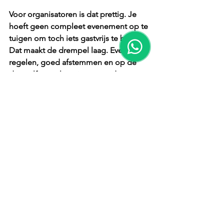
Voor organisatoren is dat prettig. Je 
hoeft geen compleet evenement op te 
tuigen om toch iets gastvrijs te bieden. 
Dat maakt de drempel laag. Even 
regelen, goed afstemmen en op de 
dag zelf vooral genieten van de 
reacties.
Wat maakt het extra 
sterk als beleving?
Een bouwplaats heeft van zichzelf al 
karakter. Hekken, materieel, containers 
en half afgebouwde ruimtes vormen 
geen klassieke feestsetting, maar wel 
een echte omgeving met energie. Juist 
in zo'n setting valt een traditionele 